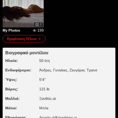
1
199
My Photos
Εμφάνιση Όλων
Βιογραφικό μοντέλου
Ηλικία:
50 έτη
Ενδιαφέρομαι:
Άνδρες, Γυναίκες, Zευγάρια, Τρανσ
Ύψος:
5'4"
Βάρος:
121 lb
Μαλλιά:
Ξανθός-ιά
Μάτια:
Μπλε
Εθνικότητα:
Λευκός-ή/Καυκάσιος-α